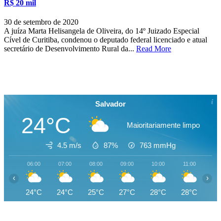
R$ 20 mil
30 de setembro de 2020
A juíza Marta Helisangela de Oliveira, do 14º Juizado Especial
Cível de Curitiba, condenou o deputado federal licenciado e atual
secretário de Desenvolvimento Rural da...
Read More
Salvador
24°C
Maioritariamente limpo
4.5 m/s
87%
763
mmHg
06:00
07:00
08:00
09:00
10:00
11:00
12
‹
›
24°C
24°C
25°C
27°C
28°C
28°C
29