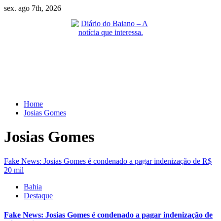
Skip
sex. ago 7th, 2026
to
content
Primary
Menu
Home
Josias Gomes
Josias Gomes
Fake News: Josias Gomes é condenado a pagar indenização de R$
20 mil
Bahia
Destaque
Fake News: Josias Gomes é condenado a pagar indenização de