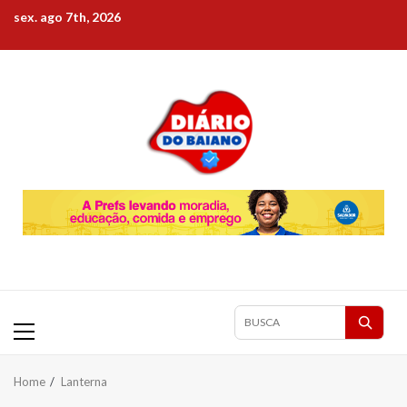
Skip
sex. ago 7th, 2026
to
content
Primary
Pesquisar
Menu
matérias
Home
Lanterna