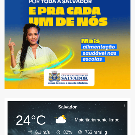
Salvador
24°C
Maioritariamente limpo
6.1 m/s
82%
763
mmHg