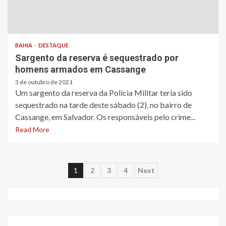
BAHIA
DESTAQUE
Sargento da reserva é sequestrado por
homens armados em Cassange
3 de outubro de 2021
Um sargento da reserva da Polícia Militar teria sido
sequestrado na tarde deste sábado (2), no bairro de
Cassange, em Salvador. Os responsáveis pelo crime...
Read More
Paginação
1
2
3
4
Next
de
posts