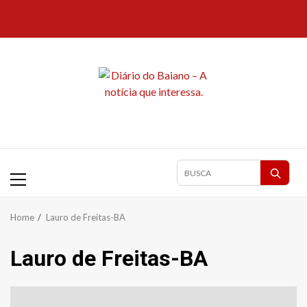
Skip
to
content
Primary
Pesquisar
Menu
matérias
Home
Lauro de Freitas-BA
Lauro de Freitas-BA