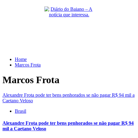
Skip
to
content
Primary
Menu
Home
Marcos Frota
Marcos Frota
Alexandre Frota pode ter bens penhorados se não pagar R$ 94 mil a
Caetano Veloso
Brasil
Alexandre Frota pode ter bens penhorados se não pagar R$ 94
mil a Caetano Veloso