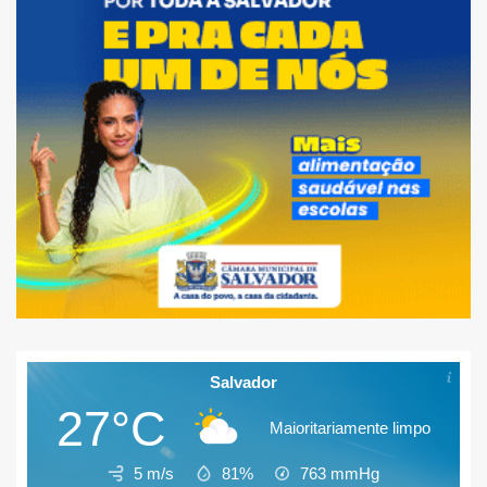
Salvador
27°C
Maioritariamente limpo
5 m/s
81%
763
mmHg