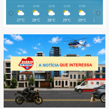
09:00
10:00
11:00
12:00
13:00
14:00
‹
›
27°C
28°C
28°C
29°C
29°C
28°C