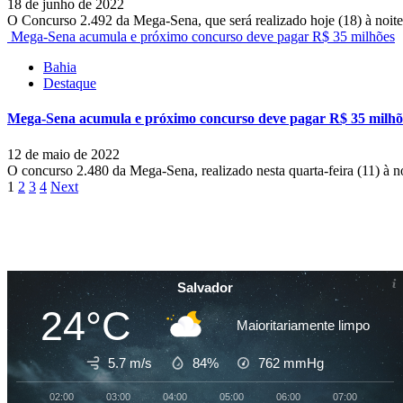
18 de junho de 2022
O Concurso 2.492 da Mega-Sena, que será realizado hoje (18) à noit
Mega-Sena acumula e próximo concurso deve pagar R$ 35 milhões
Bahia
Destaque
Mega-Sena acumula e próximo concurso deve pagar R$ 35 milhõ
12 de maio de 2022
O concurso 2.480 da Mega-Sena, realizado nesta quarta-feira (11) à n
Paginação
1
2
3
4
Next
de
posts
Salvador
24°C
Maioritariamente limpo
5.7 m/s
84%
762
mmHg
02:00
03:00
04:00
05:00
06:00
07:00
08