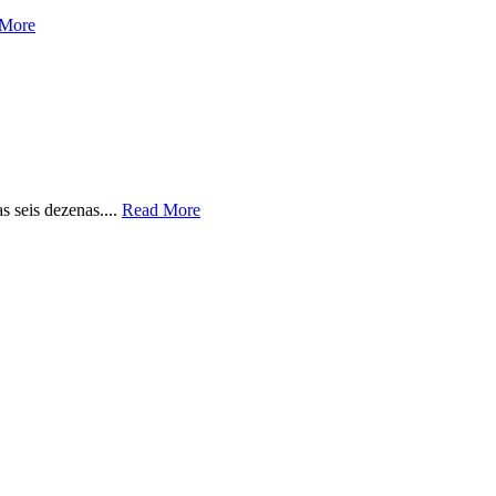
 More
s seis dezenas....
Read More
0
16:00
17:00
18:00
19:00
20:00
21:00
22:00