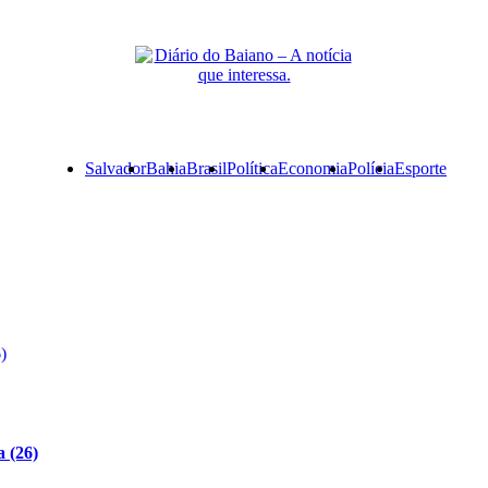
Primary
Salvador
Bahia
Brasil
Política
Economia
Polícia
Esporte
Menu
)
a (26)