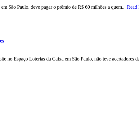
e em São Paulo, deve pagar o prêmio de R$ 60 milhões a quem...
Read
es
oite no Espaço Loterias da Caixa em São Paulo, não teve acertadores da
:00
09:00
10:00
11:00
12:00
13:00
14:00
15:0