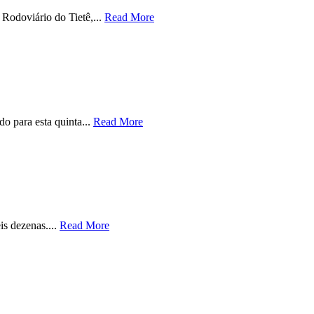
Rodoviário do Tietê,...
Read More
o para esta quinta...
Read More
is dezenas....
Read More