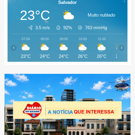
Salvador
23°C
Muito nublado
3.5 m/s
92%
763
mmHg
07:00
08:00
09:00
10:00
11:00
12:00
‹
›
23°C
24°C
24°C
26°C
26°C
27°C