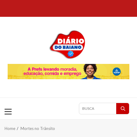
Skip
to
content
Primary
Pesquisar
Menu
matérias
Home
Mortes no Trânsito