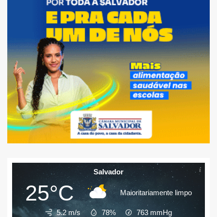
Salvador
25°C
Maioritariamente limpo
5.2 m/s
78%
763
mmHg