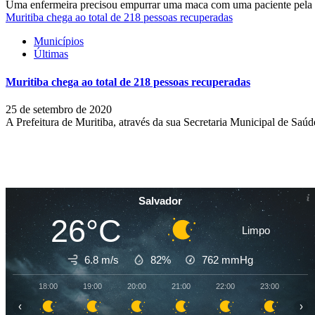
Uma enfermeira precisou empurrar uma maca com uma paciente pela es
Muritiba chega ao total de 218 pessoas recuperadas
Municípios
Últimas
Muritiba chega ao total de 218 pessoas recuperadas
25 de setembro de 2020
A Prefeitura de Muritiba, através da sua Secretaria Municipal de Saúd
Salvador
26°C
Limpo
6.8 m/s
82%
762
mmHg
18:00
19:00
20:00
21:00
22:00
23:00
00
‹
›