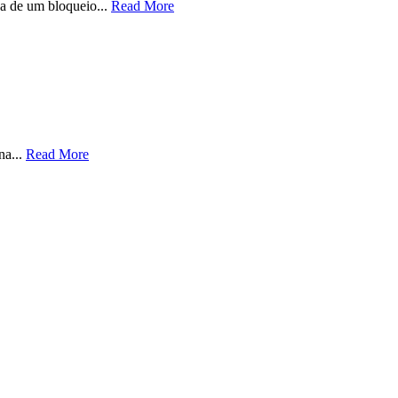
a de um bloqueio...
Read More
na...
Read More
0
08:00
09:00
10:00
11:00
12:00
13:00
14:00