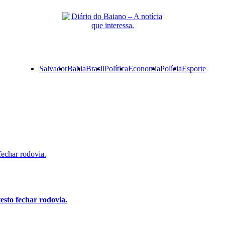
Primary
Salvador
Bahia
Brasil
Política
Economia
Polícia
Esporte
Menu
echar rodovia.
sto fechar rodovia.