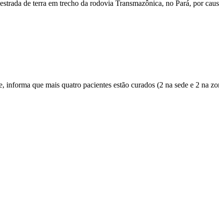
trada de terra em trecho da rodovia Transmazônica, no Pará, por caus
e, informa que mais quatro pacientes estão curados (2 na sede e 2 na zo
:00
01:00
02:00
03:00
04:00
05:00
06:00
07:0