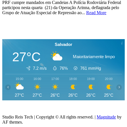
PRF cumpre mandados em Candeias A Polícia Rodoviária Federal
participou nesta quarta (21) da Operação Arinna, deflagrada pelo
Grupo de Atuação Especial de Repressão ao...
Read More
Salvador
27°C
Maioritariamente limpo
7.2 m/s
76%
761
mmHg
15:00
16:00
17:00
18:00
19:00
20:00
21
‹
›
27°C
27°C
26°C
26°C
26°C
25°C
25
Studio Reis Tech | Copyright © All rights reserved.
|
Magnitude
by
AF themes.