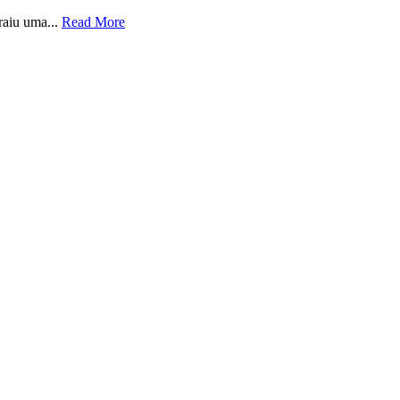
raiu uma...
Read More
0
01:00
02:00
03:00
04:00
05:00
06:00
07:00
C
25°C
25°C
25°C
24°C
24°C
24°C
24°