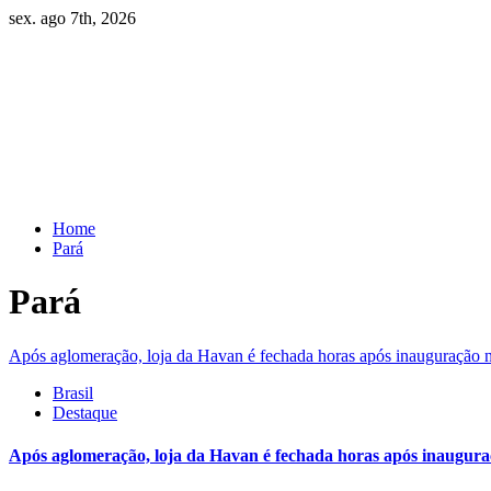
Skip
sex. ago 7th, 2026
to
content
Home
Pará
Pará
Após aglomeração, loja da Havan é fechada horas após inauguração 
Brasil
Destaque
Após aglomeração, loja da Havan é fechada horas após inaugur