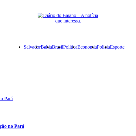
Primary
Salvador
Bahia
Brasil
Política
Economia
Polícia
Esporte
Menu
no Pará
ação no Pará