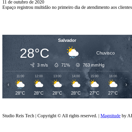
11 de outubro de 2020
Espaço registrou multidão no primeiro dia de atendimento aos client
Salvador
28°C
Chuvisco
3 m/s
71%
763
mmHg
11:00
12:00
13:00
14:00
15:00
16:00
17
‹
›
28°C
28°C
28°C
28°C
27°C
27°C
26
Studio Reis Tech | Copyright © All rights reserved.
|
Magnitude
by AF