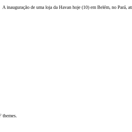
es A inauguração de uma loja da Havan hoje (10) em Belém, no Pará, at
:00
18:00
19:00
20:00
21:00
22:00
23:00
00:0
°C
26°C
25°C
25°C
25°C
25°C
25°C
25°
 themes.