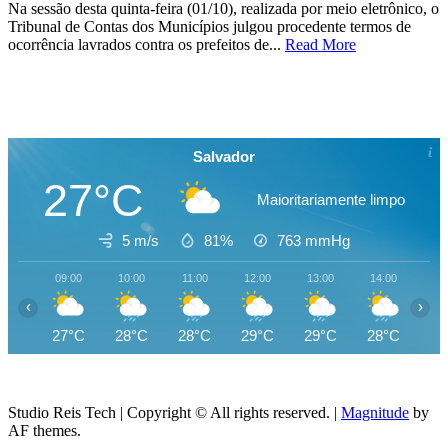
Na sessão desta quinta-feira (01/10), realizada por meio eletrônico, o
Tribunal de Contas dos Municípios julgou procedente termos de
ocorrência lavrados contra os prefeitos de...
Read More
Salvador
27°C
Maioritariamente limpo
5 m/s
81%
763
mmHg
09:00
10:00
11:00
12:00
13:00
14:00
15
‹
›
27°C
28°C
28°C
29°C
29°C
28°C
27
Studio Reis Tech | Copyright © All rights reserved.
|
Magnitude
by
AF themes.