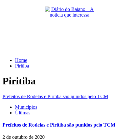
Skip
to
content
Primary
Menu
Home
Piritiba
Piritiba
Prefeitos de Rodelas e Piritiba são punidos pelo TCM
Municípios
Últimas
Prefeitos de Rodelas e Piritiba são punidos pelo TCM
2 de outubro de 2020