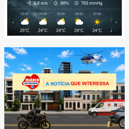
5.8 m/s
88%
763
mmHg
03:00
04:00
05:00
06:00
07:00
08:00
‹
›
25°C
24°C
24°C
24°C
24°C
25°C