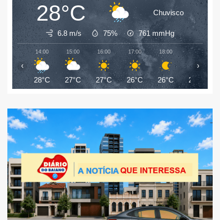
28°C
Chuvisco
6.8 m/s
75%
761
mmHg
14:00
15:00
16:00
17:00
18:00
19:00
‹
›
28°C
27°C
27°C
26°C
26°C
26°C