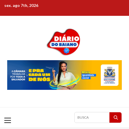
Skip
sex. ago 7th, 2026
to
content
Primary
Pesquisar
Menu
matérias