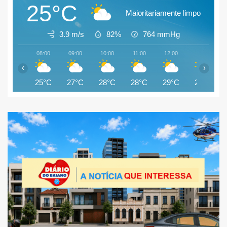
25°C
Maioritariamente limpo
3.9 m/s
82%
764
mmHg
08:00
09:00
10:00
11:00
12:00
13:00
‹
›
25°C
27°C
28°C
28°C
29°C
29°C