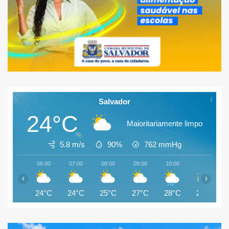
Salvador
24°C
Maioritariamente limpo
5.8 m/s
90%
762
mmHg
06:00
07:00
08:00
09:00
10:00
11:00
‹
›
24°C
24°C
25°C
27°C
28°C
28°C