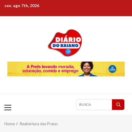
Skip
sex. ago 7th, 2026
to
content
Primary
Pesquisar
Menu
matérias
Home
Reabertura das Praias