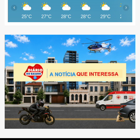
‹
›
25°C
27°C
28°C
28°C
29°C
29°C