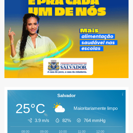
Salvador
25°C
Maioritariamente limpo
3.9 m/s
82%
764
mmHg
08:00
09:00
10:00
11:00
12:00
13:00