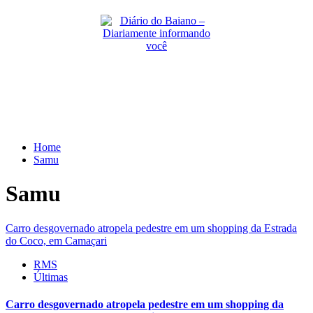
Skip
to
content
Primary
Menu
Home
Samu
Samu
Carro desgovernado atropela pedestre em um shopping da Estrada
do Coco, em Camaçari
RMS
Últimas
Carro desgovernado atropela pedestre em um shopping da