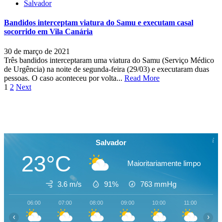
Salvador
Bandidos interceptam viatura do Samu e executam casal
socorrido em Vila Canária
30 de março de 2021
Três bandidos interceptaram uma viatura do Samu (Serviço Médico
de Urgência) na noite de segunda-feira (29/03) e executaram duas
pessoas. O caso aconteceu por volta...
Read More
Paginação
1
2
Next
de
posts
Salvador
23°C
Maioritariamente limpo
3.6 m/s
91%
763
mmHg
06:00
07:00
08:00
09:00
10:00
11:00
12
‹
›