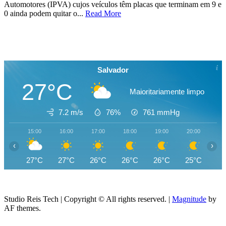
Automotores (IPVA) cujos veículos têm placas que terminam em 9 e
0 ainda podem quitar o...
Read More
Salvador
27°C
Maioritariamente limpo
7.2 m/s
76%
761
mmHg
15:00
16:00
17:00
18:00
19:00
20:00
21
‹
›
27°C
27°C
26°C
26°C
26°C
25°C
25
Studio Reis Tech | Copyright © All rights reserved.
|
Magnitude
by
AF themes.