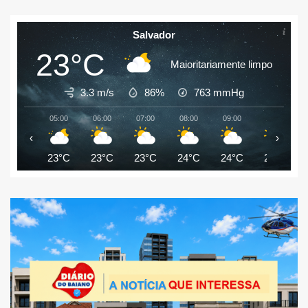
Salvador
23°C
Maioritariamente limpo
3.3 m/s
86%
763
mmHg
05:00
06:00
07:00
08:00
09:00
10:00
‹
›
23°C
23°C
23°C
24°C
24°C
26°C