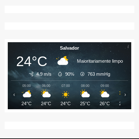
Salvador
24°C
Maioritariamente limpo
4.9 m/s
90%
763
mmHg
05:00
06:00
07:00
08:00
09:00
10:00
‹
›
24°C
24°C
24°C
25°C
26°C
27°C