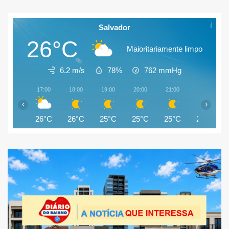
Salvador
26°C
Maioritariamente limpo
6.2 m/s
78%
762
mmHg
17:00
18:00
19:00
20:00
21:00
22:00
‹
›
26°C
26°C
25°C
25°C
25°C
25°C