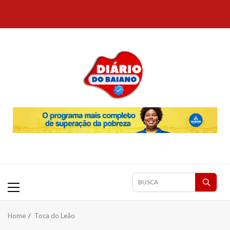
Skip
to
content
Primary
Pesquisar
Menu
matérias
Home
Toca do Leão