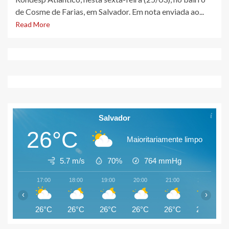
de Cosme de Farias, em Salvador. Em nota enviada ao...
Read More
Salvador
26°C
Maioritariamente limpo
5.7 m/s
70%
764
mmHg
17:00
18:00
19:00
20:00
21:00
22:00
‹
›
26°C
26°C
26°C
26°C
26°C
26°C