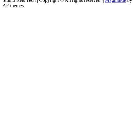
Studio Reis Tech | Copyright © All rights reserved.
|
Magnitude
by
AF themes.