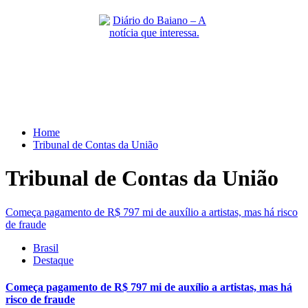
Skip
to
content
Primary
Menu
Home
Tribunal de Contas da União
Tribunal de Contas da União
Começa pagamento de R$ 797 mi de auxílio a artistas, mas há risco
de fraude
Brasil
Destaque
Começa pagamento de R$ 797 mi de auxílio a artistas, mas há
risco de fraude