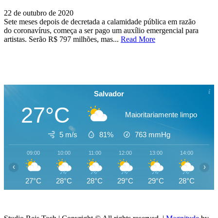
22 de outubro de 2020
Sete meses depois de decretada a calamidade pública em razão
do coronavírus, começa a ser pago um auxílio emergencial para
artistas. Serão R$ 797 milhões, mas...
Read More
Salvador
27°C
Maioritariamente limpo
5 m/s
81%
763
mmHg
09:00
10:00
11:00
12:00
13:00
14:00
15
‹
›
27°C
28°C
28°C
29°C
29°C
28°C
27