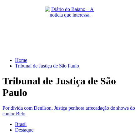
Skip
to
content
Primary
Menu
Home
Tribunal de Justiça de São Paulo
Tribunal de Justiça de São
Paulo
Por dívida com Denílson, Justiça penhora arrecadação de shows do
cantor Belo
Brasil
Destaque