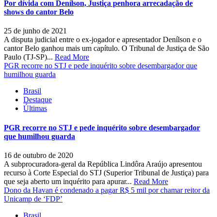
Por dívida com Denílson, Justiça penhora arrecadação de
shows do cantor Belo
25 de junho de 2021
A disputa judicial entre o ex-jogador e apresentador Denílson e o
cantor Belo ganhou mais um capítulo. O Tribunal de Justiça de São
Paulo (TJ-SP)...
Read More
PGR recorre no STJ e pede inquérito sobre desembargador que
humilhou guarda
Brasil
Destaque
Últimas
PGR recorre no STJ e pede inquérito sobre desembargador
que humilhou guarda
16 de outubro de 2020
A subprocuradora-geral da República Lindôra Araújo apresentou
recurso à Corte Especial do STJ (Superior Tribunal de Justiça) para
que seja aberto um inquérito para apurar...
Read More
Dono da Havan é condenado a pagar R$ 5 mil por chamar reitor da
Unicamp de ‘FDP’
Brasil