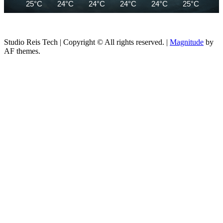
25°C
24°C
24°C
24°C
24°C
25°C
26
Studio Reis Tech | Copyright © All rights reserved.
|
Magnitude
by
AF themes.