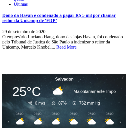
Últimas
Dono da Havan é condenado a pagar R$ 5 mil por chamar
reitor da Unicamp de ‘FDP’
29 de setembro de 2020
O empresário Luciano Hang, dono das lojas Havan, foi condenado
pelo Tribunal de Justiça de São Paulo a indenizar o reitor da
Unicamp, Marcelo Knobel....
Read More
Salvador
25°C
Maioritariamente limpo
6 m/s
87%
762
mmHg
03:00
04:00
05:00
06:00
07:00
08:00
09
‹
›