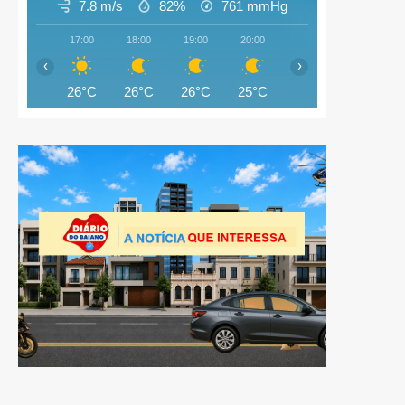
7.8 m/s
82%
761
mmHg
17:00
18:00
19:00
20:00
21:00
22:00
‹
›
26°C
26°C
26°C
25°C
25°C
25°C