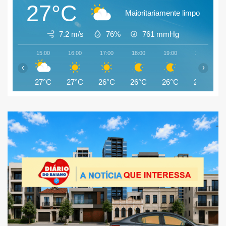
27°C
Maioritariamente limpo
7.2 m/s
76%
761
mmHg
15:00
16:00
17:00
18:00
19:00
20:00
‹
›
27°C
27°C
26°C
26°C
26°C
25°C