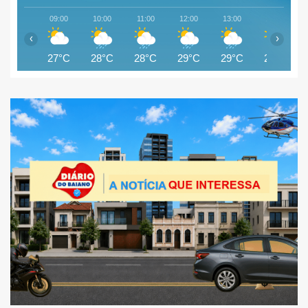
09:00
10:00
11:00
12:00
13:00
14:00
‹
›
27°C
28°C
28°C
29°C
29°C
28°C