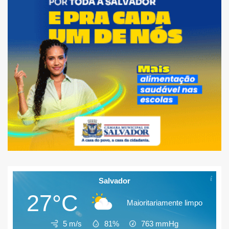
Salvador
27°C
Maioritariamente limpo
5 m/s
81%
763
mmHg