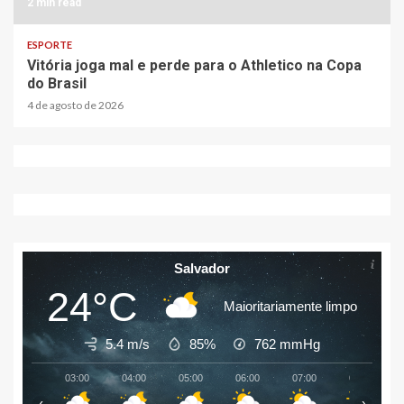
2 min read
ESPORTE
Vitória joga mal e perde para o Athletico na Copa
do Brasil
4 de agosto de 2026
Salvador
24°C
Maioritariamente limpo
5.4 m/s
85%
762
mmHg
03:00
04:00
05:00
06:00
07:00
08:00
‹
›