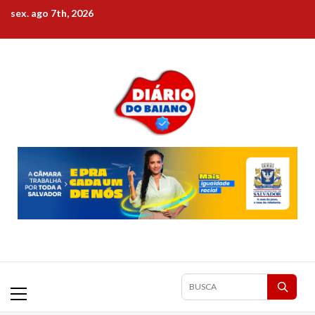
Skip
sex. ago 7th, 2026
to
content
Primary
Pesquisar
Menu
matérias