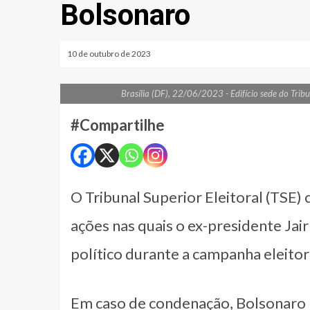
Bolsonaro
10 de outubro de 2023
Brasília (DF), 22/06/2023 - Edifício sede do Tribu
#Compartilhe
O Tribunal Superior Eleitoral (TSE) c
ações nas quais o ex-presidente Ja
político durante a campanha eleitor
Em caso de condenação, Bolsonaro p