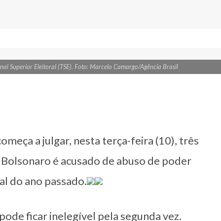
nal Superior Eleitoral (TSE). Foto: Marcelo Camargo/Agência Brasil
omeça a julgar, nesta terça-feira (10), três
ir Bolsonaro é acusado de abuso de poder
al do ano passado.
ode ficar inelegível pela segunda vez.