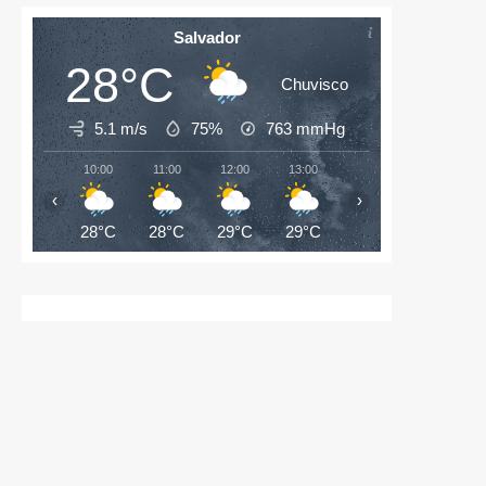
Salvador
28°C
Chuvisco
5.1 m/s
75%
763
mmHg
10:00
11:00
12:00
13:00
14:00
15:00
‹
›
28°C
28°C
29°C
29°C
28°C
27°C