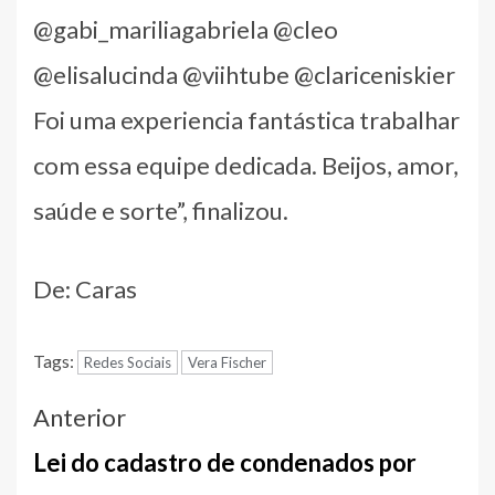
@gabi_mariliagabriela @cleo
@elisalucinda @viihtube @clariceniskier
Foi uma experiencia fantástica trabalhar
com essa equipe dedicada. Beijos, amor,
saúde e sorte”, finalizou.
De: Caras
Tags:
Redes Sociais
Vera Fischer
Navegação
Anterior
entre
Lei do cadastro de condenados por