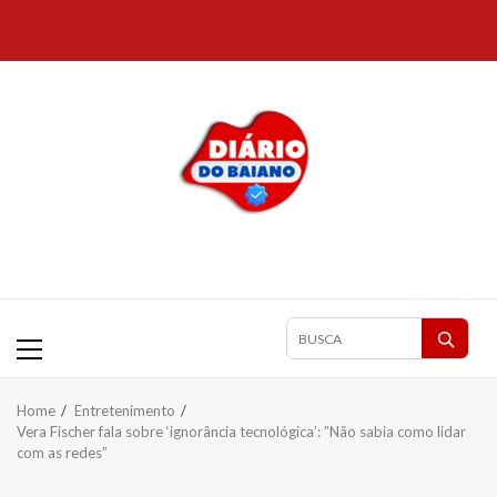
Skip
to
content
Primary
Pesquisar
Menu
matérias
Home
Entretenimento
Vera Fischer fala sobre ‘ignorância tecnológica’: ”Não sabia como lidar
com as redes”