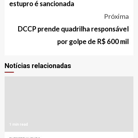
notícias
estupro é sancionada
Próxima
DCCP prende quadrilha responsável
por golpe de R$ 600 mil
Notícias relacionadas
1 min read