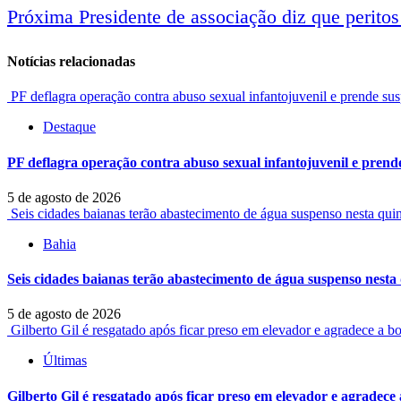
Próxima
Presidente de associação diz que peritos 
entre
Notícias relacionadas
notícias
PF deflagra operação contra abuso sexual infantojuvenil e prende sus
Destaque
PF deflagra operação contra abuso sexual infantojuvenil e prende
5 de agosto de 2026
Seis cidades baianas terão abastecimento de água suspenso nesta qu
Bahia
Seis cidades baianas terão abastecimento de água suspenso nest
5 de agosto de 2026
Gilberto Gil é resgatado após ficar preso em elevador e agradece a b
Últimas
Gilberto Gil é resgatado após ficar preso em elevador e agradece