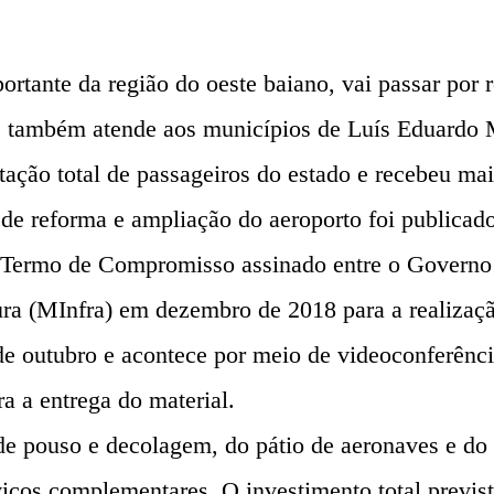
ortante da região do oeste baiano, vai passar po
 e também atende aos municípios de Luís Eduardo 
ação total de passageiros do estado e recebeu mai
o de reforma e ampliação do aeroporto foi publicad
 Termo de Compromisso assinado entre o Governo d
utura (MInfra) em dezembro de 2018 para a realiza
e outubro e acontece por meio de videoconferência
a a entrega do material.
 de pouso e decolagem, do pátio de aeronaves e d
viços complementares. O investimento total previ