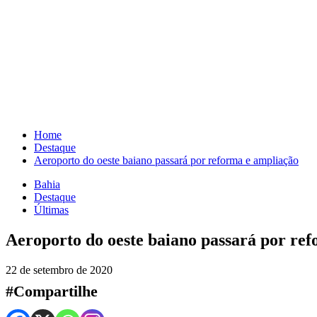
Skip
to
content
Home
Destaque
Aeroporto do oeste baiano passará por reforma e ampliação
Bahia
Destaque
Últimas
Aeroporto do oeste baiano passará por re
22 de setembro de 2020
#Compartilhe