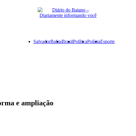
Primary
Salvador
Bahia
Brasil
Política
Polícia
Esporte
Menu
forma e ampliação