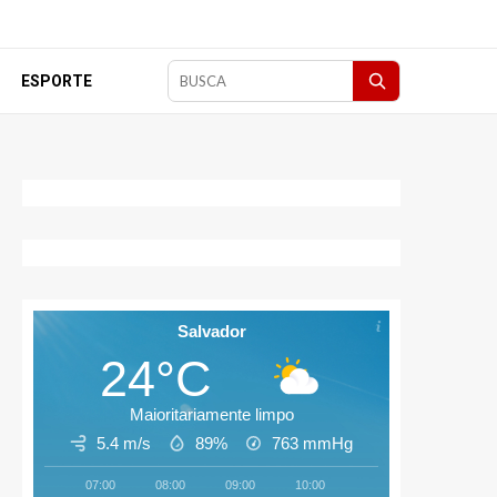
ESPORTE
Pesquisar
matérias
Salvador
24°C
Maioritariamente limpo
5.4 m/s
89%
763
mmHg
07:00
08:00
09:00
10:00
11:00
12:00