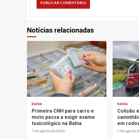
Notícias relacionadas
2 min read
2 min read
BAHIA
BAHIA
Primeira CNH para carro e
Colisão 
moto passa a exigir exame
caminhão
toxicológico na Bahia
em rodov
7 de agosto de 2026
7 de agosto 