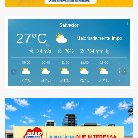
Salvador
27°C
Maioritariamente limpo
3.4 m/s
76%
764
mmHg
09:00
10:00
11:00
12:00
13:00
14:00
‹
›
27°C
28°C
28°C
29°C
29°C
28°C