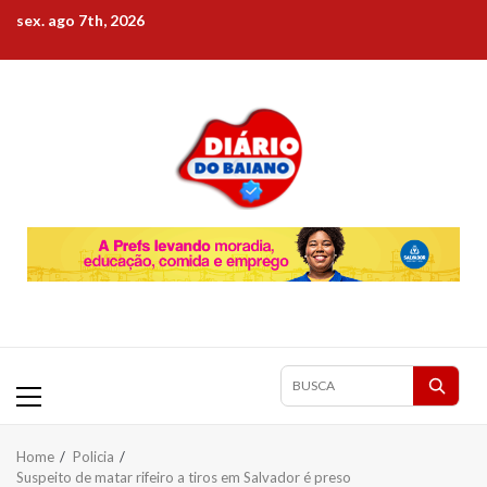
Skip
sex. ago 7th, 2026
to
content
Primary
Pesquisar
Menu
matérias
Home
Policia
Suspeito de matar rifeiro a tiros em Salvador é preso