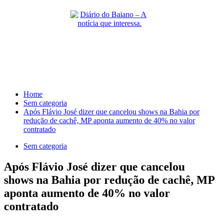
Skip
to
content
Primary
Menu
Home
Sem categoria
Após Flávio José dizer que cancelou shows na Bahia por
redução de cachê, MP aponta aumento de 40% no valor
contratado
Sem categoria
Após Flávio José dizer que cancelou
shows na Bahia por redução de cachê, MP
aponta aumento de 40% no valor
contratado