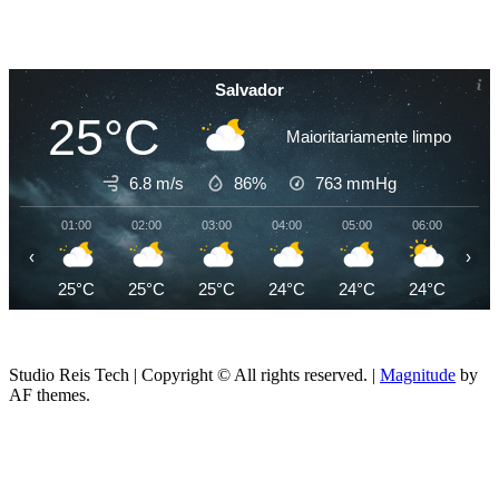
Salvador
25°C
Maioritariamente limpo
6.8 m/s
86%
763
mmHg
01:00
02:00
03:00
04:00
05:00
06:00
07
‹
›
25°C
25°C
25°C
24°C
24°C
24°C
24
Studio Reis Tech | Copyright © All rights reserved.
|
Magnitude
by
AF themes.