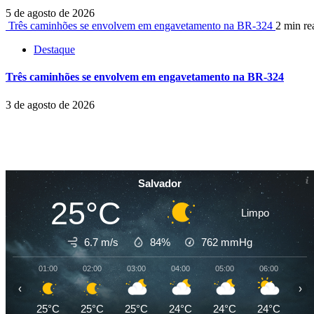
5 de agosto de 2026
Três caminhões se envolvem em engavetamento na BR-324
2 min re
Destaque
Três caminhões se envolvem em engavetamento na BR-324
3 de agosto de 2026
Salvador
25°C
Limpo
6.7 m/s
84%
762
mmHg
01:00
02:00
03:00
04:00
05:00
06:00
07
‹
›
25°C
25°C
25°C
24°C
24°C
24°C
24