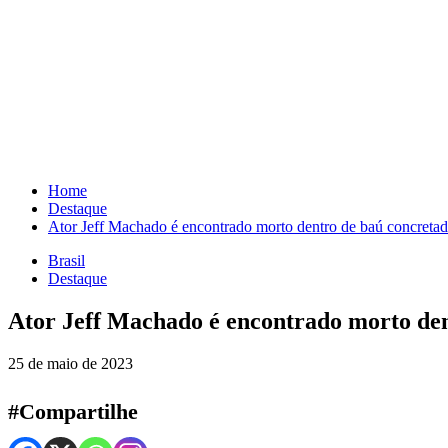
Skip
to
content
Home
Destaque
Ator Jeff Machado é encontrado morto dentro de baú concreta
Brasil
Destaque
Ator Jeff Machado é encontrado morto den
25 de maio de 2023
#Compartilhe