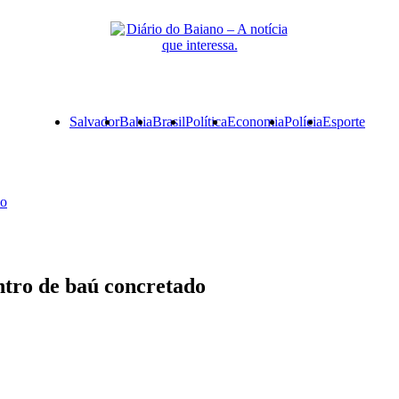
Primary
Salvador
Bahia
Brasil
Política
Economia
Polícia
Esporte
Menu
do
tro de baú concretado