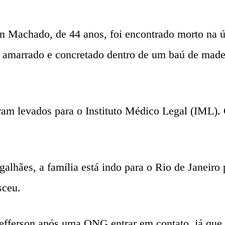
on Machado, de 44 anos, foi encontrado morto na ú
ava amarrado e concretado dentro de um baú de mad
oram levados para o Instituto Médico Legal (IML). 
lhães, a família está indo para o Rio de Janeiro p
sceu.
Jefferson após uma ONG entrar em contato, já que