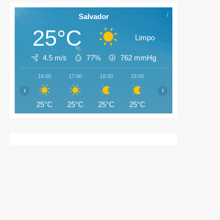
Salvador
25°C
Limpo
4.5 m/s
77%
762
mmHg
16:00
17:00
18:00
19:00
20:00
21:00
‹
›
25°C
25°C
25°C
25°C
25°C
25°C