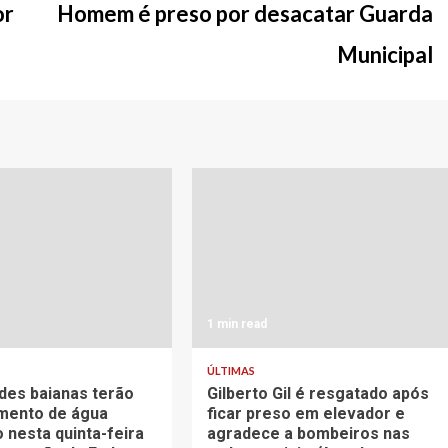
or
Homem é preso por desacatar Guarda
Municipal
1 min read
ÚLTIMAS
ades baianas terão
Gilberto Gil é resgatado após
mento de água
ficar preso em elevador e
 nesta quinta-feira
agradece a bombeiros nas