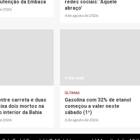
utenção da Embasa
redes sociais: ‘Aquele
abraço’
de 2026
4 de agosto de 2026
5 min read
ÚLTIMAS
entre carreta e duas
Gasolina com 32% de etanol
ixa dois mortos na
começou a valer neste
 interior da Bahia
sábado (1º)
de 2026
2 de agosto de 2026