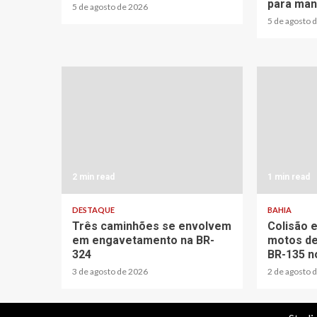
para man
5 de agosto de 2026
5 de agosto 
2 min read
1 min read
DESTAQUE
BAHIA
Três caminhões se envolvem
Colisão 
em engavetamento na BR-
motos de
324
BR-135 no
3 de agosto de 2026
2 de agosto 