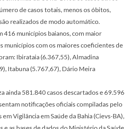
número de casos totais, menos os óbitos,
 são realizados de modo automático.
 416 municípios baianos, com maior
 municípios com os maiores coeficientes de
oram: Ibirataia (6.367,55), Almadina
), Itabuna (5.767,67), Dário Meira
za ainda 581.840 casos descartados e 69.596
entam notificações oficiais compiladas pelo
 em Vigilância em Saúde da Bahia (Cievs-BA),
s e as bases de dados do Ministério da Saúde