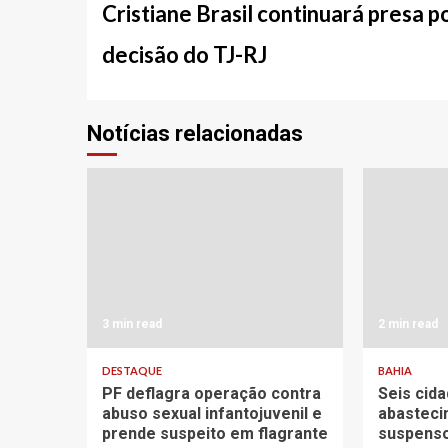
entre
Cristiane Brasil continuará presa p
notícias
decisão do TJ-RJ
Notícias relacionadas
3 min read
2 min read
DESTAQUE
BAHIA
PF deflagra operação contra
Seis cid
abuso sexual infantojuvenil e
abasteci
prende suspeito em flagrante
suspenso