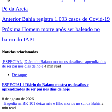
Pé da Areia
Anterior
Bahia registra 1.093 casos de Covid-19
Navegação
Próxima
Homem morre após ser baleado no
entre
bairro do IAPI
notícias
Notícias relacionadas
ESPECIAL | Diário do Baiano mostra os desafios e aprendizados
de ser pai nos dias de hoje
4 min read
Destaque
ESPECIAL | Diário do Baiano mostra os desafios e
aprendizados de ser pai nos dias de hoje
8 de agosto de 2026
Tragédia na BR-101 deixa mãe e filho mortos no sul da Bahia
2
min read