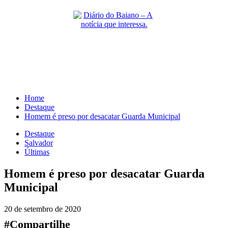
Skip
to
content
Primary
Menu
Home
Destaque
Homem é preso por desacatar Guarda Municipal
Destaque
Salvador
Últimas
Homem é preso por desacatar Guarda
Municipal
20 de setembro de 2020
#Compartilhe