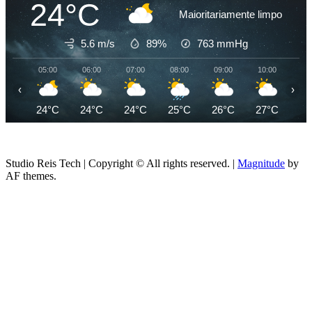
24°C
Maioritariamente limpo
5.6 m/s
89%
763
mmHg
05:00
06:00
07:00
08:00
09:00
10:00
11
‹
›
24°C
24°C
24°C
25°C
26°C
27°C
28
Studio Reis Tech | Copyright © All rights reserved.
|
Magnitude
by
AF themes.