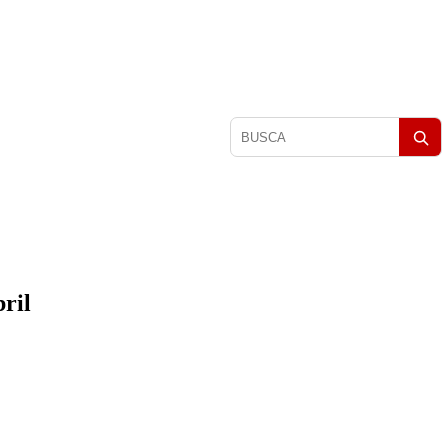
Pesquisar
matérias
ril