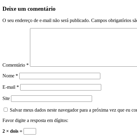
entre
Deixe um comentário
notícias
O seu endereço de e-mail não será publicado.
Campos obrigatórios s
Comentário
*
Nome
*
E-mail
*
Site
Salvar meus dados neste navegador para a próxima vez que eu co
Favor digite a resposta em dígitos:
2 × dois =