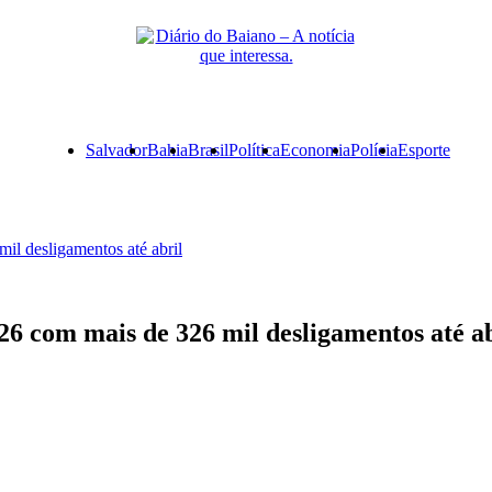
Primary
Salvador
Bahia
Brasil
Política
Economia
Polícia
Esporte
Menu
il desligamentos até abril
26 com mais de 326 mil desligamentos até ab