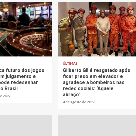
1 min read
ÚLTIMAS
ca futuro dos jogos
Gilberto Gil é resgatado após
em julgamento e
ficar preso em elevador e
pode redesenhar
agradece a bombeiros nas
o Brasil
redes sociais: ‘Aquele
abraço’
de 2026
4 de agosto de 2026