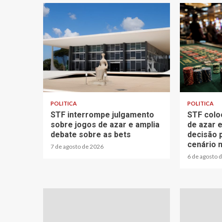
2 min read
3 min read
POLITICA
POLITICA
STF interrompe julgamento
STF colo
sobre jogos de azar e amplia
de azar 
debate sobre as bets
decisão 
cenário n
7 de agosto de 2026
6 de agosto 