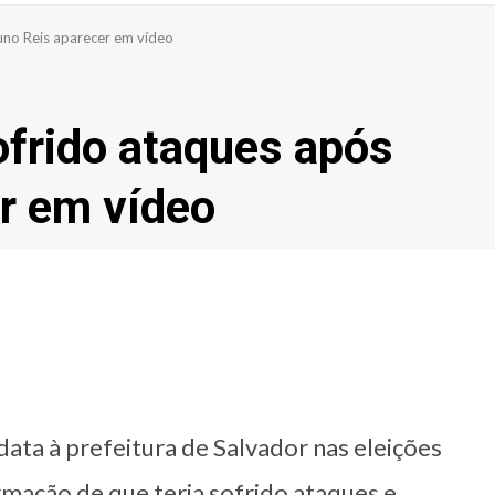
uno Reis aparecer em vídeo
ofrido ataques após
r em vídeo
data à prefeitura de Salvador nas eleições
rmação de que teria sofrido ataques e