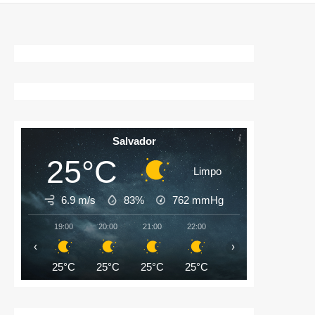
matérias
Salvador
25°C
Limpo
6.9 m/s
83%
762
mmHg
19:00
20:00
21:00
22:00
23:00
00:00
‹
›
25°C
25°C
25°C
25°C
25°C
25°C