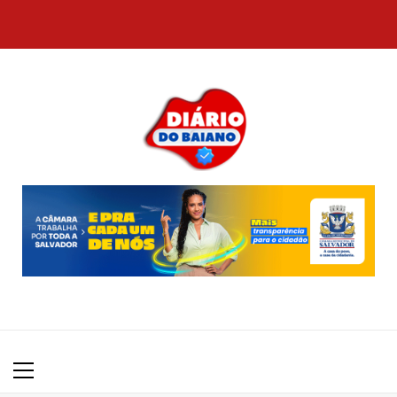
Skip
to
content
Primary
Menu