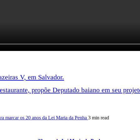
zeiras V, em Salvador.
estaurante, propõe Deputado baiano em seu projeto
ra marcar os 20 anos da Lei Maria da Penha
3 min read