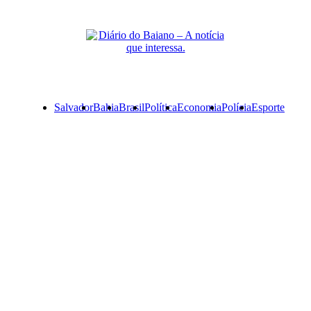
Primary
Salvador
Bahia
Brasil
Política
Economia
Polícia
Esporte
Menu