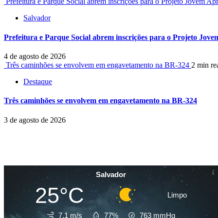
Prefeitura e Parque Social abrem inscrições para o Projeto Jovem 
Salvador
Prefeitura e Parque Social abrem inscrições para o Projeto Jo
4 de agosto de 2026
Três caminhões se envolvem em engavetamento na BR-324
2 min re
Destaque
Três caminhões se envolvem em engavetamento na BR-324
3 de agosto de 2026
Salvador
25°C
Limpo
7.1 m/s
77%
763
mmHg