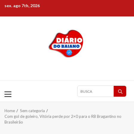
Skip
sex. ago 7th, 2026
to
content
Primary
Pesquisar
Menu
matérias
Home
Sem categoria
Com gol de goleiro, Vitória perde por 2×0 para o RB Bragantino no
Brasileirão