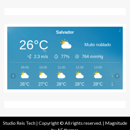
Salvador
26°C
Muito nublado
2.3 m/s
77%
764
mmHg
09:00
10:00
11:00
12:00
13:00
14:00
‹
›
26°C
27°C
28°C
28°C
28°C
28°C
Studio Reis Tech | Copyright © All rights reserved.
|
Magnitude
by AF themes.