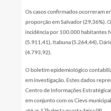
Os casos confirmados ocorreram em
proporção em Salvador (29,36%). Os
incidência por 100.000 habitantes f
(5.911,41), Itabuna (5.264,44), Dári
(4.793,92).
O boletim epidemiológico contabili
em investigação. Estes dados repres
Centro de Informações Estratégicas
em conjunto com os Cievs municipai
até as 17h desta quarta-feira (9).