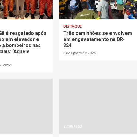
2 min read
DESTAQUE
Gil é resgatado após
Três caminhões se envolvem
eso em elevador e
em engavetamento na BR-
 a bombeiros nas
324
iais: ‘Aquele
3 de agosto de 2026
de 2026
2 min read