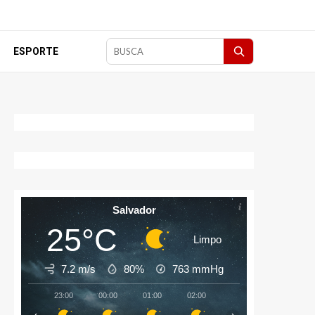
ESPORTE
Pesquisar
matérias
Salvador
25°C
Limpo
7.2 m/s
80%
763
mmHg
23:00
00:00
01:00
02:00
03:00
04:00