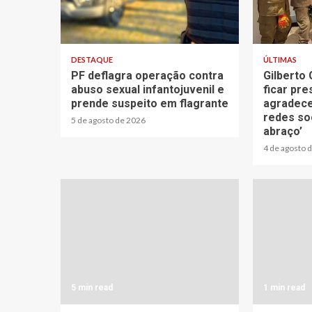
3 min read
1 min read
DESTAQUE
ÚLTIMAS
PF deflagra operação contra
Gilberto 
abuso sexual infantojuvenil e
ficar pr
prende suspeito em flagrante
agradece
redes soc
5 de agosto de 2026
abraço’
4 de agosto 
5 min read
1 min read