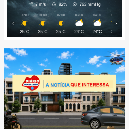
7 m/s
82%
763
mmHg
00:00
01:00
02:00
03:00
04:00
05:00
‹
›
25°C
25°C
25°C
24°C
24°C
24°C