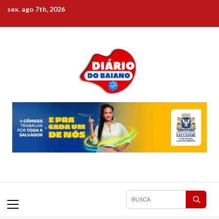
Skip
sex. ago 7th, 2026
to
content
Primary
Pesquisar
Menu
matérias