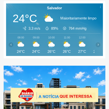
Salvador
24°C
Maioritariamente limpo
3.3 m/s
89%
764
mmHg
08:00
09:00
10:00
11:00
12:00
13:00
‹
›
24°C
24°C
26°C
26°C
27°C
26°C