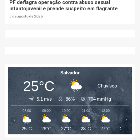
PF deflagra operação contra abuso sexual
infantojuvenil e prende suspeito em flagrante
5 de agosto de 2026
Salvador
25°C
Chuvisco
5.1 m/s
86%
764
mmHg
08:00
09:00
10:00
11:00
12:00
13:00
‹
›
25°C
26°C
27°C
28°C
27°C
27°C