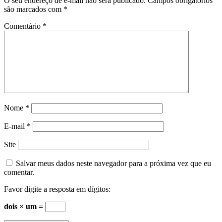
O seu endereço de e-mail não será publicado.
Campos obrigatórios
são marcados com
*
Comentário
*
Nome
*
E-mail
*
Site
Salvar meus dados neste navegador para a próxima vez que eu
comentar.
Favor digite a resposta em dígitos:
dois × um =