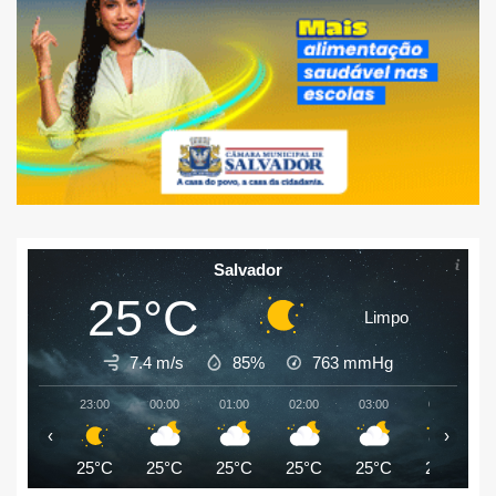
Salvador
25°C
Limpo
7.4 m/s
85%
763
mmHg
23:00
00:00
01:00
02:00
03:00
04:00
‹
›
25°C
25°C
25°C
25°C
25°C
24°C