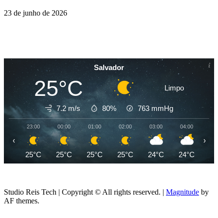
23 de junho de 2026
Salvador
25°C
Limpo
7.2 m/s
80%
763
mmHg
23:00
00:00
01:00
02:00
03:00
04:00
05
‹
›
25°C
25°C
25°C
25°C
24°C
24°C
24
Studio Reis Tech | Copyright © All rights reserved.
|
Magnitude
by
AF themes.